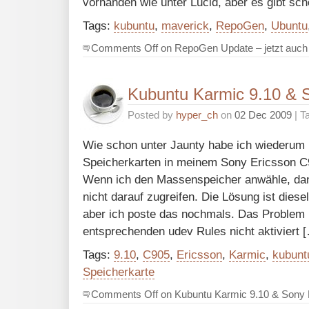
vorhanden wie unter Lucid, aber es gibt sch
Tags:
kubuntu
,
maverick
,
RepoGen
,
Ubuntu
Comments Off
on RepoGen Update – jetzt auch 
Kubuntu Karmic 9.10 & 
Posted by
hyper_ch
on
02 Dec 2009
| T
Wie schon unter Jaunty habe ich wiederum 
Speicherkarten in meinem Sony Ericsson C
Wenn ich den Massenspeicher anwähle, dan
nicht darauf zugreifen. Die Lösung ist diese
aber ich poste das nochmals. Das Problem l
entsprechenden udev Rules nicht aktiviert 
Tags:
9.10
,
C905
,
Ericsson
,
Karmic
,
kubunt
Speicherkarte
Comments Off
on Kubuntu Karmic 9.10 & Sony