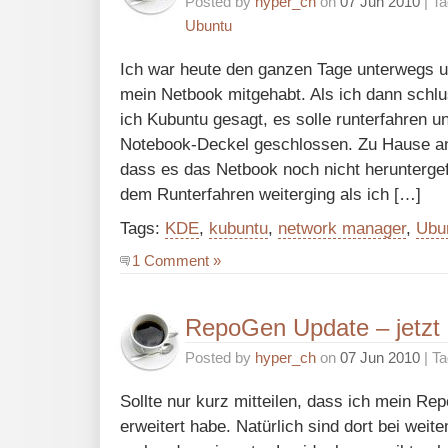
Posted by
hyper_ch
on
07 Jun 2010
| T
Ubuntu
Ich war heute den ganzen Tage unterwegs u
mein Netbook mitgehabt. Als ich dann schlus
ich Kubuntu gesagt, es solle runterfahren 
Notebook-Deckel geschlossen. Zu Hause a
dass es das Netbook noch nicht heruntergef
dem Runterfahren weiterging als ich […]
Tags:
KDE
,
kubuntu
,
network manager
,
Ubu
1 Comment »
RepoGen Update – jetzt 
Posted by
hyper_ch
on
07 Jun 2010
| T
Sollte nur kurz mitteilen, dass ich mein R
erweitert habe. Natürlich sind dort bei weit