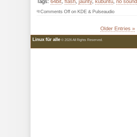
Tags:
64bit
,
flash
,
jaunty
,
kubuntu
,
no sound
Comments Off
on KDE & Pulseaudio
Older Entries »
Linux für alle
© 2026 All Rights Reserved.