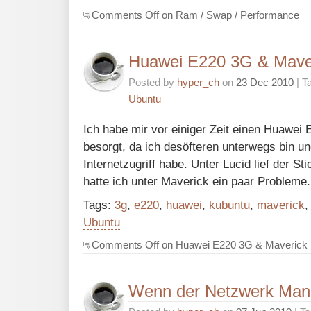
Comments Off
on Ram / Swap / Performance
Huawei E220 3G & Mave
Posted by
hyper_ch
on
23 Dec 2010
| T
Ubuntu
Ich habe mir vor einiger Zeit einen Huawei
besorgt, da ich desöfteren unterwegs bin u
Internetzugriff habe. Unter Lucid lief der St
hatte ich unter Maverick ein paar Probleme.
Tags:
3g
,
e220
,
huawei
,
kubuntu
,
maverick
Ubuntu
Comments Off
on Huawei E220 3G & Maverick
Wenn der Netzwerk Mana