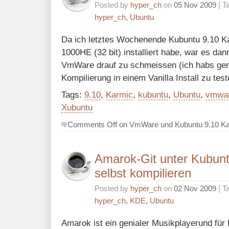
Posted by
hyper_ch
on
05 Nov 2009
| T
hyper_ch
,
Ubuntu
Da ich letztes Wochenende Kubuntu 9.10 
1000HE (32 bit) installiert habe, war es dan
VmWare drauf zu schmeissen (ich habs ge
Kompilierung in einem Vanilla Install zu test
Tags:
9.10
,
Karmic
,
kubuntu
,
Ubuntu
,
vmwa
Xubuntu
Comments Off
on VmWare und Kubuntu 9.10 K
Amarok-Git unter Kubunt
selbst kompilieren
Posted by
hyper_ch
on
02 Nov 2009
| T
hyper_ch
,
KDE
,
Ubuntu
Amarok ist ein genialer Musikplayerund für