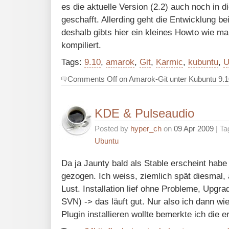
es die aktuelle Version (2.2) auch noch in di
geschafft. Allerding geht die Entwicklung b
deshalb gibts hier ein kleines Howto wie 
kompiliert.
Tags:
9.10
,
amarok
,
Git
,
Karmic
,
kubuntu
,
U
Comments Off
on Amarok-Git unter Kubuntu 9.1
KDE & Pulseaudio
Posted by
hyper_ch
on
09 Apr 2009
| Ta
Ubuntu
Da ja Jaunty bald als Stable erscheint habe
gezogen. Ich weiss, ziemlich spät diesmal, 
Lust. Installation lief ohne Probleme, Upgr
SVN) -> das läuft gut. Nur also ich dann wi
Plugin installieren wollte bemerkte ich die 