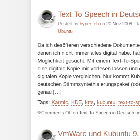
Text-To-Speech in Deuts
Posted by
hyper_ch
on
20 Nov 2009
| T
Ubuntu
Da ich desöfteren verschiedene Dokumente
denen ich nicht immer alles digital habe, ha
Möglichkeit gesucht. Mit einem Text-To-Sp
eine digitale Kopie mir vorlesen lassen und g
digitalen Kopie vergleichen. Nur kommt Kub
deutschen Stimmsyntethisierungspaket (od
genau […]
Tags:
Karmic
,
KDE
,
ktts
,
kubuntu
,
text-to-s
Comments Off
on Text-To-Speech in Deutsch un
VmWare und Kubuntu 9.