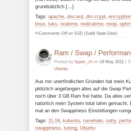
grundsätzlich […]
Tags:
apache
,
discard
,
dm-crypt
,
encryptio
linux
,
luks
,
noatime
,
nodiratime
,
noop
,
optim
Comments Off
on SSD (Solid State Disk)
Ram / Swap / Performa
Posted by
hyper_ch
on
18 May 2011
| T
Ubuntu
Aus mir unerfindlichen Gründen hat mein K
plötzlich angefangen alles auf die Swap Part
noch über 3 GB Ram frei hatte. Da alles vers
natürlich mein System total lahm gemacht.
mal an den Swappiness Einstellungen rumg
Tags:
11.04
,
kubuntu
,
narwhale
,
natty
,
perf
swappiness
,
tuning
,
Ubuntu