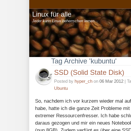
Linux für alle
Jeder kann Linux beherrschen lernen…
Tag Archive 'kubuntu'
SSD (Solid State Disk)
Posted by
hyper_ch
on
06 Mar 2012
| T
Ubuntu
So, nachdem ich vor kurzem wieder mal au
habe, hatte ich die ganze Zeit Probleme mit
extremer Ressourcenfresser. Ich habe schl
daraus gezogen und mir ein neues Noteboo
(nun 8GB). Zudem verfügt es über eine SSD 