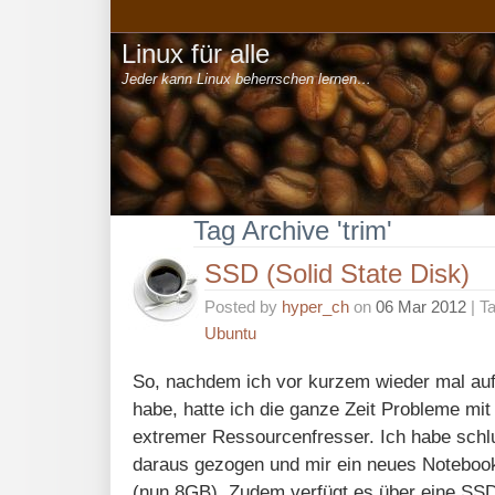
Linux für alle
Jeder kann Linux beherrschen lernen…
Tag Archive 'trim'
SSD (Solid State Disk)
Posted by
hyper_ch
on
06 Mar 2012
| T
Ubuntu
So, nachdem ich vor kurzem wieder mal au
habe, hatte ich die ganze Zeit Probleme mit
extremer Ressourcenfresser. Ich habe schl
daraus gezogen und mir ein neues Noteboo
(nun 8GB). Zudem verfügt es über eine SSD 