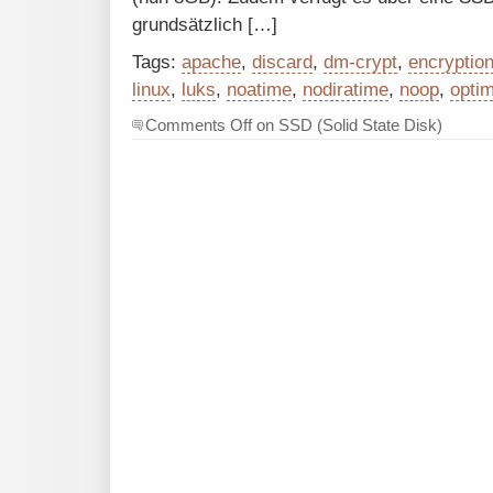
grundsätzlich […]
Tags:
apache
,
discard
,
dm-crypt
,
encryptio
linux
,
luks
,
noatime
,
nodiratime
,
noop
,
optim
Comments Off
on SSD (Solid State Disk)