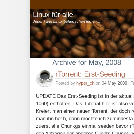
Linux für alle
Jeder kann Linux beherrschen lernen…
Archive for May, 2008
rTorrent: Erst-Seeding
Posted by
hyper_ch
on
04 May 2008
| T
UPDATE Das Erst-Seeding ist in der aktuel
1060) enthalten. Das Tutorial hier ist also v
Kreiert man einen neuen Torrent, der doch re
man ihn hoch, dann möchte ich zumindesta 
zuerst alle Chunkgs einmal seeden bevor r
den Anfragen der anderen Clients Chunks h