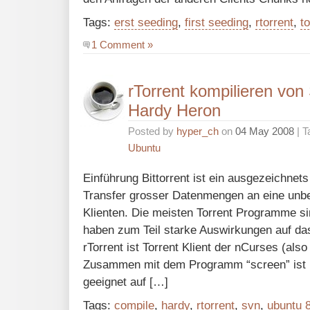
Tags:
erst seeding
,
first seeding
,
rtorrent
,
to
1 Comment »
rTorrent kompilieren von
Hardy Heron
Posted by
hyper_ch
on
04 May 2008
| T
Ubuntu
Einführung Bittorrent ist ein ausgezeichnets
Transfer grosser Datenmengen an eine unb
Klienten. Die meisten Torrent Programme si
haben zum Teil starke Auswirkungen auf da
rTorrent ist Torrent Klient der nCurses (al
Zusammen mit dem Programm “screen” ist r
geeignet auf […]
Tags:
compile
,
hardy
,
rtorrent
,
svn
,
ubuntu 