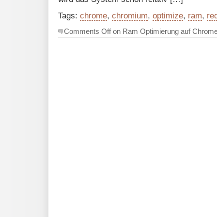
Tags:
chrome
,
chromium
,
optimize
,
ram
,
re
Comments Off
on Ram Optimierung auf Chrome