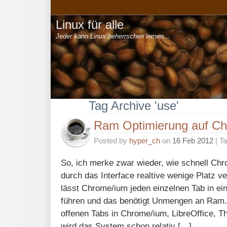
Linux für alle
Jeder kann Linux beherrschen lernen…
Tag Archive 'use'
Ram Optimierung auf C
Posted by
hyper_ch
on
16 Feb 2012
| T
So, ich merke zwar wieder, wie schnell Chr
durch das Interface realtive wenige Platz v
lässt Chrome/ium jeden einzelnen Tab in e
führen und das benötigt Unmengen an Ram. 
offenen Tabs in Chrome/ium, LibreOffice, T
wird das System schon relativ […]