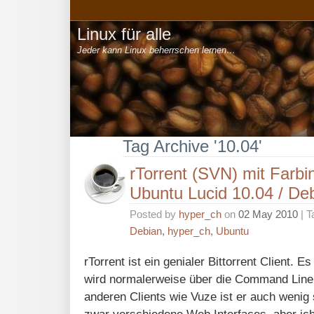
Linux für alle
Jeder kann Linux beherrschen lernen…
Tag Archive '10.04'
rTorrent (SVN) mit Farbi
Ubuntu Lucid 10.04 / Deb
Posted by
hyper_ch
on
02 May 2010
| T
Debian
,
hyper_ch
,
Ubuntu
rTorrent ist ein genialer Bittorrent Client. E
wird normalerweise über die Command Line
anderen Clients wie Vuze ist er auch wenig 