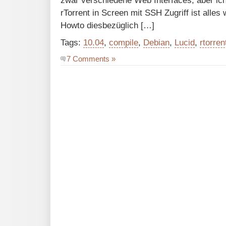
zwar verschiedene Web Interfaces, aber ic
rTorrent in Screen mit SSH Zugriff ist alles
Howto diesbezüglich […]
Tags:
10.04
,
compile
,
Debian
,
Lucid
,
rtorren
7 Comments »