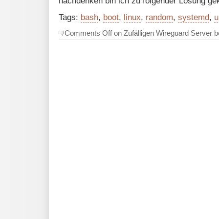
nachdenken bin ich zu folgender Lösung g
Tags:
bash
,
boot
,
linux
,
random
,
systemd
,
u
Comments Off
on Zufälligen Wireguard Server b