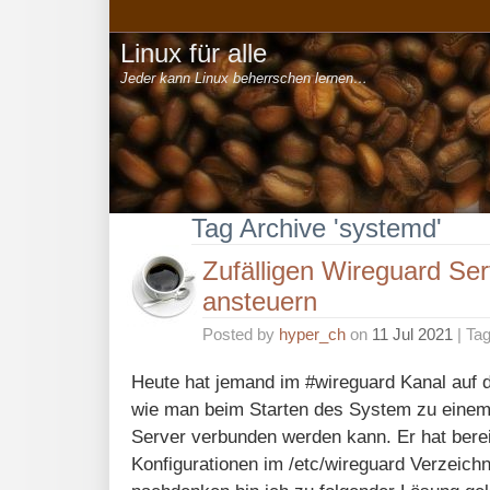
Linux für alle
Jeder kann Linux beherrschen lernen…
Tag Archive 'systemd'
Zufälligen Wireguard Ser
ansteuern
Posted by
hyper_ch
on
11 Jul 2021
| Ta
Heute hat jemand im #wireguard Kanal auf 
wie man beim Starten des System zu einem 
Server verbunden werden kann. Er hat berei
Konfigurationen im /etc/wireguard Verzeich